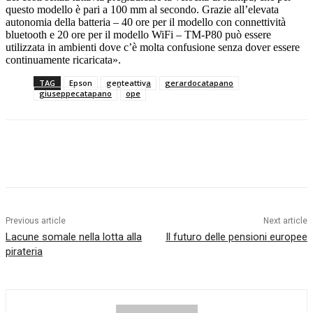
questo modello è pari a 100 mm al secondo. Grazie all’elevata
autonomia della batteria – 40 ore per il modello con connettività
bluetooth e 20 ore per il modello WiFi – TM-P80 può essere
utilizzata in ambienti dove c’è molta confusione senza dover essere
continuamente ricaricata».
TAG
Epson
genteattiva
gerardocatapano
giuseppecatapano
ope
Facebook
Twitter
Pinterest
WhatsApp
Previous article
Next article
Lacune somale nella lotta alla
Il futuro delle pensioni europee
pirateria