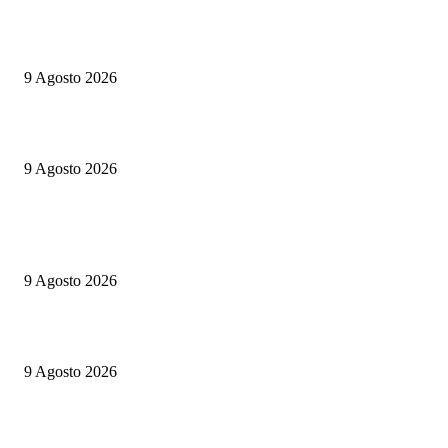
Vannacci alla Versiliana: quando la politica smette di alludere e torna a evo
fantasmi del Novecento
9 Agosto 2026
Praia a Mare, notte sotto tutela: stretta sui minori non accompagnati
9 Agosto 2026
ULTIME NOTIZIE
Oroscopo della settimana
9 Agosto 2026
Lampedusa, tragedia in immersione: sub travolto dalle eliche di un gomm
9 Agosto 2026
Vannacci alla Versiliana: quando la politica smette di alludere e torna a evo