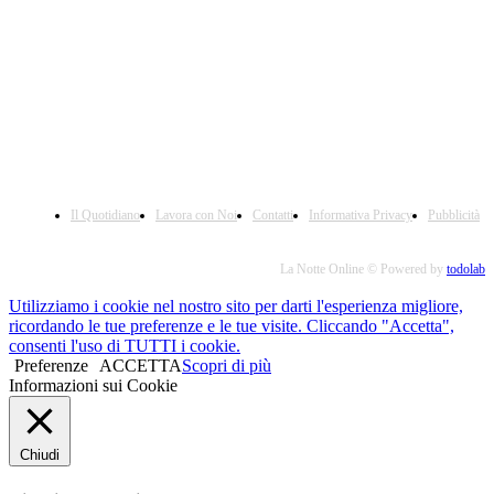
Il Quotidiano
Lavora con Noi
Contatti
Informativa Privacy
Pubblicità
La Notte Online © Powered by
todolab
Utilizziamo i cookie nel nostro sito per darti l'esperienza migliore,
ricordando le tue preferenze e le tue visite. Cliccando "Accetta",
consenti l'uso di TUTTI i cookie.
Preferenze
ACCETTA
Scopri di più
Informazioni sui Cookie
Chiudi