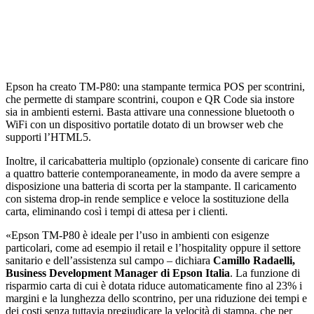
Epson ha creato TM-P80: una stampante termica POS per scontrini,
che permette di stampare scontrini, coupon e QR Code sia instore
sia in ambienti esterni. Basta attivare una connessione bluetooth o
WiFi con un dispositivo portatile dotato di un browser web che
supporti l’HTML5.
Inoltre, il caricabatteria multiplo (opzionale) consente di caricare fino
a quattro batterie contemporaneamente, in modo da avere sempre a
disposizione una batteria di scorta per la stampante. Il caricamento
con sistema drop-in rende semplice e veloce la sostituzione della
carta, eliminando così i tempi di attesa per i clienti.
«Epson TM-P80 è ideale per l’uso in ambienti con esigenze
particolari, come ad esempio il retail e l’hospitality oppure il settore
sanitario e dell’assistenza sul campo – dichiara
Camillo Radaelli,
Business Development Manager di Epson Italia
. La funzione di
risparmio carta di cui è dotata riduce automaticamente fino al 23% i
margini e la lunghezza dello scontrino, per una riduzione dei tempi e
dei costi senza tuttavia pregiudicare la velocità di stampa, che per