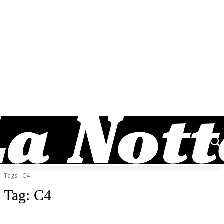
Tags
C4
Tag:
C4