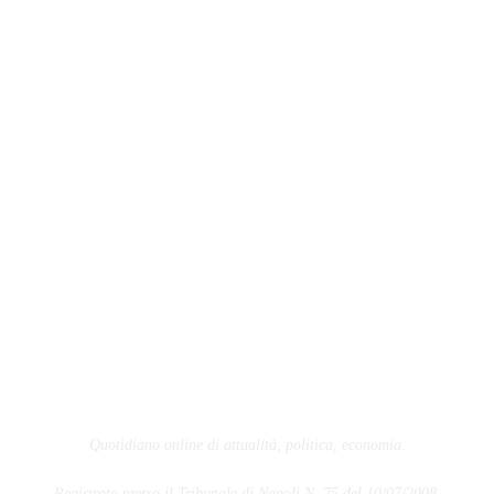
Quotidiano online di attualità, politica, economia.
Registrato presso il Tribunale di Napoli N. 75 del 10/07/2008.