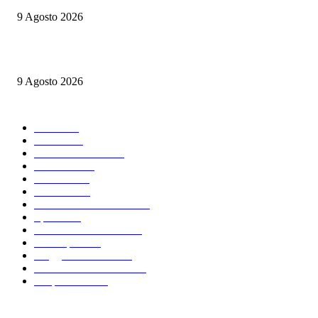
9 Agosto 2026
Oroscopo della settimana
9 Agosto 2026
CATEGORIE PIÙ POPOLARI
Italia
9121
News
7242
Arte & Cultura
5256
Cronaca
4404
Mondo
2707
Politica
1772
Consulente di Strada
1731
Sport
1619
Politica nel Mondo
1495
Oroscopo
1303
Viaggi & Cucina
1139
Cronaca nel Mondo
1085
L'Opinione
1014
INFORMATIVA