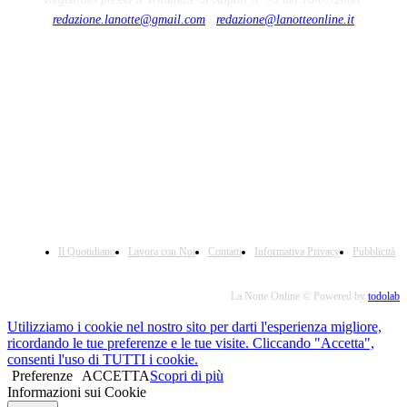
redazione.lanotte@gmail.com
/
redazione@lanotteonline.it
Il Quotidiano
Lavora con Noi
Contatti
Informativa Privacy
Pubblicità
La Notte Online © Powered by
todolab
Utilizziamo i cookie nel nostro sito per darti l'esperienza migliore,
ricordando le tue preferenze e le tue visite. Cliccando "Accetta",
consenti l'uso di TUTTI i cookie.
Preferenze
ACCETTA
Scopri di più
Informazioni sui Cookie