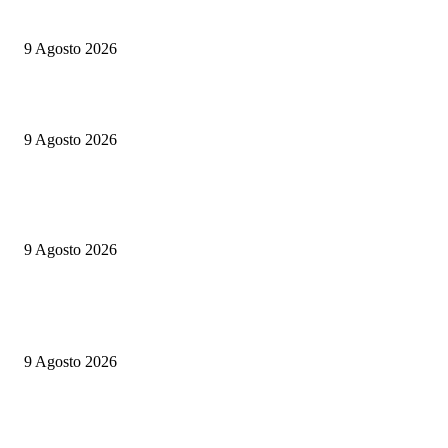
Europa, il ritorno di Dublino: Berlino spinge, Roma tace
9 Agosto 2026
Lampedusa, tragedia in immersione: sub travolto dalle eliche di un gomm
9 Agosto 2026
Vannacci alla Versiliana: quando la politica smette di alludere e torna a evo
fantasmi del Novecento
9 Agosto 2026
ULTIME NOTIZIE
Europa, il ritorno di Dublino: Berlino spinge, Roma tace
9 Agosto 2026
Gaza, il muro di Netanyahu al piano Usa: “Nessuno Stato palestinese finch
al governo”